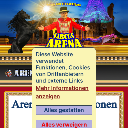
Diese Website
verwendet
Funktionen, Cookies
MENÜ
von Drittanbietern
und externe Links
Mehr Informationen
anzeigen
Arena der Attraktionen
Alles gestatten
- Circus der
Alles verweigern