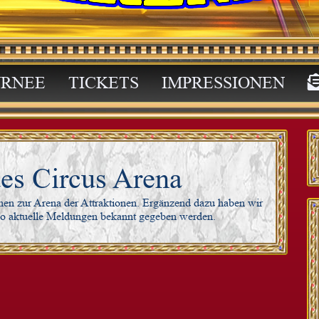
RNEE
TICKETS
IMPRESSIONEN
des Circus Arena
onen zur Arena der Attraktionen. Ergänzend dazu haben wir
 wo aktuelle Meldungen bekannt gegeben werden.