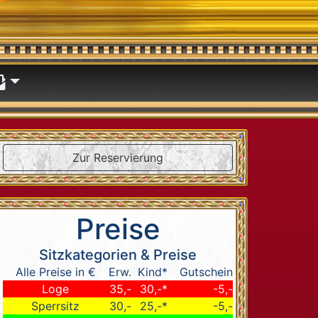
Zur Reservierung
Preise
Sitzkategorien & Preise
Alle Preise in €
Erw.
Kind*
Gutschein
Loge
35,-
30,-*
-5,-
Sperrsitz
30,-
25,-*
-5,-