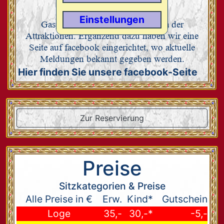
Hier finden Sie die aktuellen
Einstellungen
Gastspielinformationen zur Arena der
Attraktionen. Ergänzend dazu haben wir eine
Seite auf facebook eingerichtet, wo aktuelle
Meldungen bekannt gegeben werden.
Hier finden Sie unsere facebook-Seite
Zur Reservierung
Preise
Sitzkategorien & Preise
Alle Preise in €
Erw.
Kind*
Gutschein
Loge
35,-
30,-*
-5,-