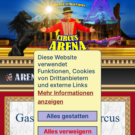
Diese Website
verwendet
Funktionen, Cookies
MENÜ
von Drittanbietern
und externe Links
Mehr Informationen
anzeigen
Gastspiele des Circus
Alles gestatten
Arena
Alles verweigern