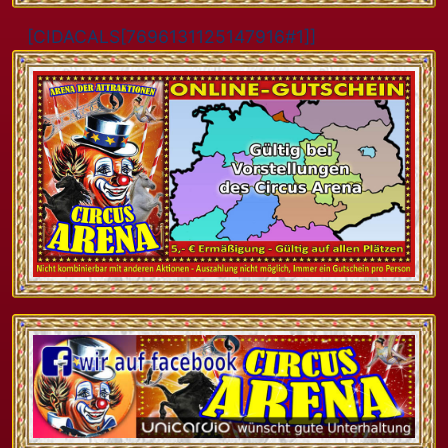
[CIDACALS[7696131125147916#1]]