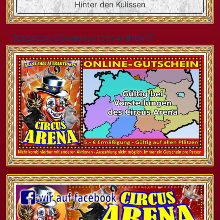
Hinter den Kulissen
[CIDACALS[7696131125147916#1]]