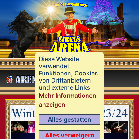
Diese Website
verwendet
Funktionen, Cookies
MENÜ
von Drittanbietern
und externe Links
Mehr Informationen
anzeigen
Winterprogramm 23/24
Alles gestatten
Alles verweigern