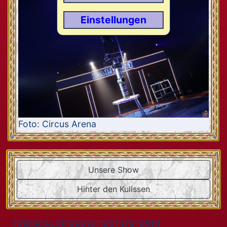
Einstellungen
Foto: Circus Arena
Unsere Show
Hinter den Kulissen
[CIDACALS[7696131125147916#1]]